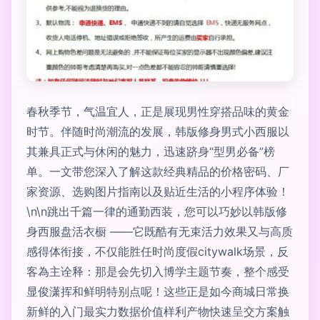
春秋季节，气温宜人，正是展现男性穿搭品味的黄金
时节。伴随时尚潮流的发展，韩版修身男式小西服以
其兼具正式与休闲的魅力，迅速跻身“型男必备”榜
单。一文带您深入了解这款经典精品的价格密码、厂
家资源、选购图片指南以及贴近生活的小程序体验！
\n\n跳出千篇一律的通勤西装，您可以巧妙以韩版修
身西服盘活衣橱 ——它既酷有无束活力效果又与高质
感得体衔接，不仅能胜任时尚度假citywalk场景，反
客為主诠释：那是会先切入博学主题节奏，整个感受
显俊潇挥和鲜明特别点呢！这些正是如今商城日常换
新鲜的入门最实力数据价值样利产物快速呈交方案触